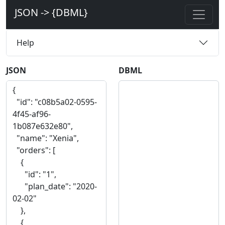
JSON -> {DBML}
Help
JSON
DBML